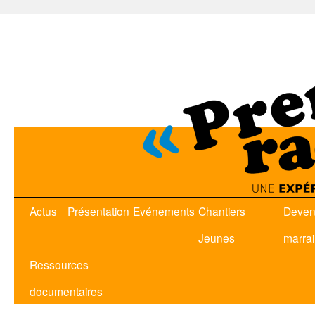
Actus
Présentation
Evénements
Chantiers
Deven
Jeunes
marra
Ressources
documentaires