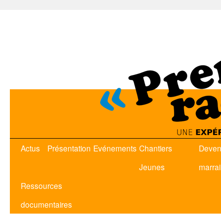
Actus
Présentation
Evénements
Chantiers
Deven
Jeunes
marra
Ressources
documentaires