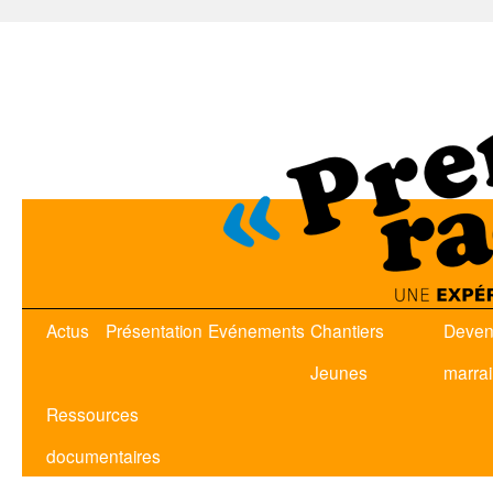
Actus
Présentation
Evénements
Chantiers
Deven
Jeunes
marra
Ressources
documentaires