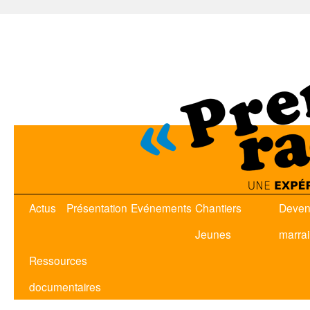
Actus
Présentation
Evénements
Chantiers
Deven
Jeunes
marra
Ressources
documentaires