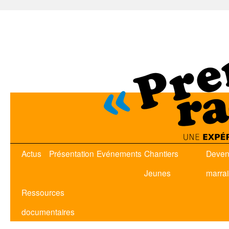
Actus
Présentation
Evénements
Chantiers
Deven
Jeunes
marra
Ressources
documentaires